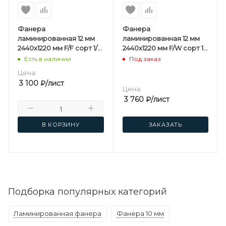
Фанера
Фанера
ламинированная 12 мм
ламинированная 12 мм
2440х1220 мм F/F сорт 1/1
2440х1220 мм F/W сорт 1/1
березовая
березовая
Есть в наличии
Под заказ
Цена:
3 100
₽
/лист
Цена:
3 760
₽
/лист
В КОРЗИНУ
ЗАКАЗАТЬ
Подборка популярных категорий
Ламинированная фанера
Фанера 10 мм