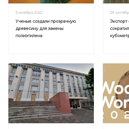
5 ноября 2022
29 октяб
Ученые создали прозрачную
Экспорт 
древесину для замены
сократилс
полиэтилена
кубомет