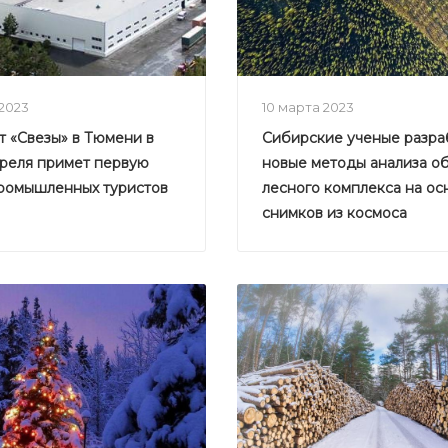
 2023
10 марта 2023
 «Свезы» в Тюмени в
Сибирские ученые разра
преля примет первую
новые методы анализа о
промышленных туристов
лесного комплекса на ос
снимков из космоса