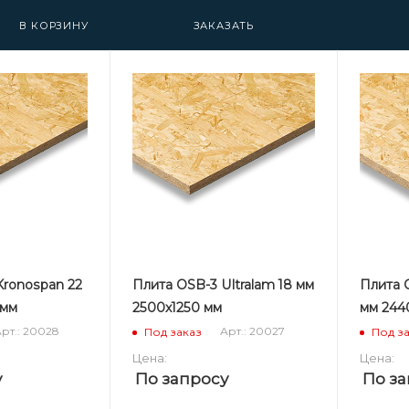
В КОРЗИНУ
ЗАКАЗАТЬ
Kronospan 22
Плита OSB-3 Ultralam 18 мм
Плита 
 мм
2500х1250 мм
мм 244
рт.: 20028
Арт.: 20027
Под заказ
Под з
Цена:
Цена:
у
По запросу
По за