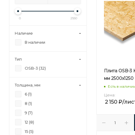
0
2550
Наличие
В наличии
Тип
OSB-3 (
32
)
Плита OSB-3 
мм 2500х1250
Толщина, мм
Есть в наличи
6 (
1
)
Цена:
2 150
₽
/лис
8 (
1
)
9 (
7
)
12 (
8
)
15 (
5
)