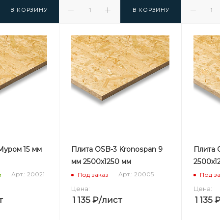
В КОРЗИНУ
В КОРЗИНУ
Муром 15 мм
Плита OSB-3 Kronospan 9
Плита 
мм 2500х1250 мм
2500х1
Арт.: 20021
Арт.: 20005
и
Под заказ
Под з
Цена:
Цена:
т
1 135
₽
/лист
1 135