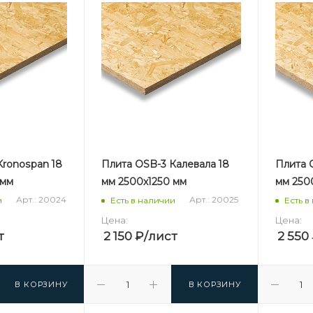
Kronospan 18
Плита OSB-3 Калевала 18
Плита 
 мм
мм 2500х1250 мм
мм 250
Арт.: 20024
Арт.: 20025
и
Есть в наличии
Есть в
Цена:
Цена:
т
2 150
₽
/лист
2 550
В КОРЗИНУ
В КОРЗИНУ