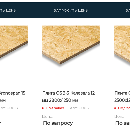
ТЬ ЦЕНУ
ЗАПРОСИТЬ ЦЕНУ
З
ronospan 15
Плита OSB-3 Калевала 12
Плита O
 мм
мм 2800х1250 мм
2500х1
рт.: 20018
Арт.: 20017
Под заказ
Под з
Цена:
Цена:
у
По запросу
По за