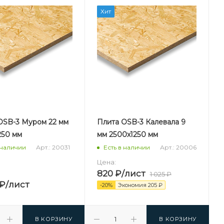
Хит
OSB-3 Муром 22 мм
Плита OSB-3 Калевала 9
250 мм
мм 2500х1250 мм
Арт.: 20031
Арт.: 20006
 наличии
Есть в наличии
Цена:
820
₽
/лист
1 025
₽
₽
/лист
-
20
%
Экономия
205
₽
В КОРЗИНУ
В КОРЗИНУ