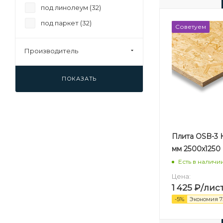
под линолеум (
32
)
под паркет (
32
)
Советуем
Производитель
ПОКАЗАТЬ
Плита OSB-3 К
мм 2500х1250
Есть в наличи
Цена:
1 425
₽
/лис
-
5
%
Экономия
7