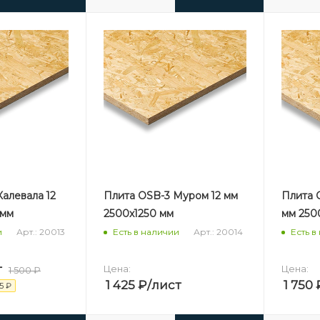
алевала 12
Плита OSB-3 Муром 12 мм
Плита 
 мм
2500х1250 мм
мм 250
Арт.: 20013
Арт.: 20014
и
Есть в наличии
Есть в
т
Цена:
Цена:
1 500
₽
1 425
₽
/лист
1 750
5
₽