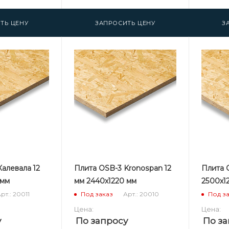
ТЬ ЦЕНУ
ЗАПРОСИТЬ ЦЕНУ
З
алевала 12
Плита OSB-3 Kronospan 12
Плита O
 мм
мм 2440х1220 мм
2500х1
рт.: 20011
Арт.: 20010
Под заказ
Под з
Цена:
Цена:
у
По запросу
По за