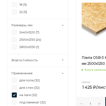
18 (
5
)
22 (
5
)
Размеры, мм
2440х1220 (
7
)
2500х1250 (
24
)
2800х1250 (
1
)
Плита OSB-3 K
Влагостойкость
мм 2500х1250
Есть в наличи
Применение
для пола (
32
)
Цена:
1 425
₽
/лис
для стен (
32
)
на лаги (
32
)
под ламинат (
32
)