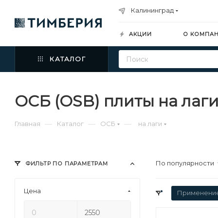
Калининград
АКЦИИ
О КОМПА
КАТАЛОГ
ОСБ (OSB) плиты на лаг
—
—
—
Главная
Каталог
ОСБ
на лаги
По популярности
ФИЛЬТР ПО ПАРАМЕТРАМ
Цена
Применени