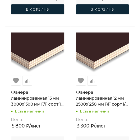
В КОРЗИНУ
В КОРЗИНУ
Фанера
Фанера
ламинированная 15 мм
ламинированная 12 мм
3000х1500 мм F/F сорт 1/1
2500х1250 мм F/F сорт 1/1
березовая
березовая
Есть в наличии
Есть в наличии
Цена:
Цена:
5 800
₽
/лист
3 300
₽
/лист