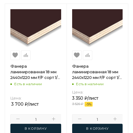
Фанера
Фанера
ламинированная 18 мм
ламинированная 18 мм
2440х1220 мм F/F сорт 1/1
2440х1220 мм F/F сорт 1/1
березовая SVEZA-DECK
березовая
Есть в наличии
Есть в наличии
Цена:
Цена:
3 350
₽
/лист
3 700
₽
/лист
3 526
₽
-
5
%
В КОРЗИНУ
В КОРЗИНУ