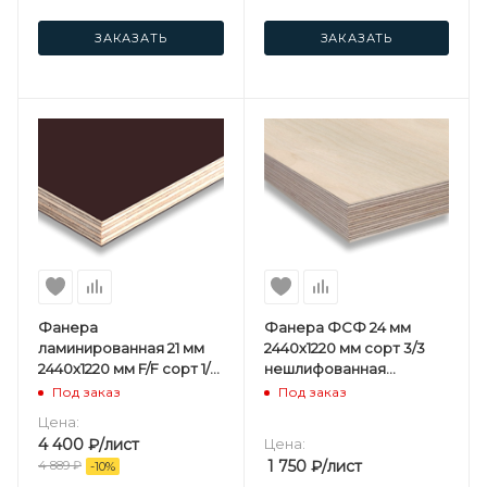
ЗАКАЗАТЬ
ЗАКАЗАТЬ
Фанера
Фанера ФСФ 24 мм
ламинированная 21 мм
2440х1220 мм сорт 3/3
2440х1220 мм F/F сорт 1/1
нешлифованная
березовая
хвойная
Под заказ
Под заказ
Цена:
4 400
₽
/лист
Цена:
1 750
₽
/лист
4 889
₽
-
10
%