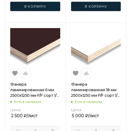
В КОРЗИНУ
В КОРЗИНУ
Фанера
Фанера
ламинированная 6 мм
ламинированная 18 мм
2500х1250 мм F/F сорт 1/1
2500х1250 мм F/F сорт 1/1
березовая
березовая Белая
Есть в наличии
Есть в наличии
Цена:
Цена:
2 500
₽
/лист
5 000
₽
/лист