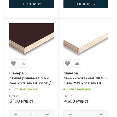
В КОРЗИНУ
В КОРЗИНУ
Фанера
Фанера
ламинированная 12 мм
ламинированная (ФОФ)
2440х1220 мм F/F сорт 1/1
15 мм 2500х1250 мм F/F
березовая
сорт 1/1 березовая
Есть в наличии
Есть в наличии
Белая
Цена:
Цена:
3 100
₽
/лист
4 600
₽
/лист