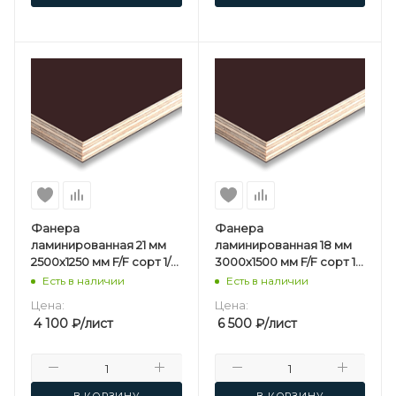
Фанера
Фанера
ламинированная 21 мм
ламинированная 18 мм
2500х1250 мм F/F сорт 1/1
3000х1500 мм F/F сорт 1/1
березовая
березовая
Есть в наличии
Есть в наличии
Цена:
Цена:
4 100
₽
/лист
6 500
₽
/лист
В КОРЗИНУ
В КОРЗИНУ