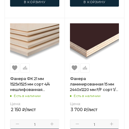
В КОРЗИНУ
В КОРЗИНУ
Фанера ФК 21 мм
Фанера
1525х1525 мм сорт 4/4
ламинированная 15 мм
нешлифованная
2440х1220 мм F/F сорт 1/1
березовая
березовая
Есть в наличии
Есть в наличии
Цена:
Цена:
2 150
₽
/лист
3 700
₽
/лист