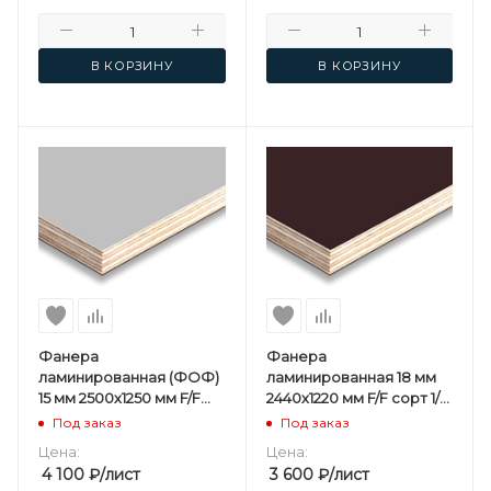
В КОРЗИНУ
В КОРЗИНУ
Фанера
Фанера
ламинированная (ФОФ)
ламинированная 18 мм
15 мм 2500х1250 мм F/F
2440х1220 мм F/F сорт 1/1
сорт 1/1 березовая
березовая 3 сорт
Под заказ
Под заказ
Серая
Цена:
Цена:
4 100
₽
/лист
3 600
₽
/лист