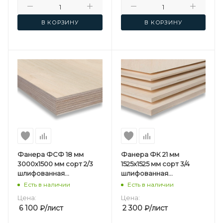
В КОРЗИНУ
В КОРЗИНУ
Фанера ФСФ 18 мм
Фанера ФК 21 мм
3000х1500 мм сорт 2/3
1525х1525 мм сорт 3/4
шлифованная
шлифованная
березовая
березовая
Есть в наличии
Есть в наличии
Цена:
Цена:
6 100
₽
/лист
2 300
₽
/лист