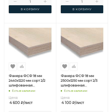
В КОРЗИНУ
В КОРЗИНУ
Фанера ФСФ 18 мм
Фанера ФСФ 18 мм
2440х1220 мм сорт 2/2
2500х1250 мм сорт 2/3
шлифованная
шлифованная
березовая
березовая
Есть в наличии
Есть в наличии
Цена:
Цена:
4 600
₽
/лист
4 100
₽
/лист