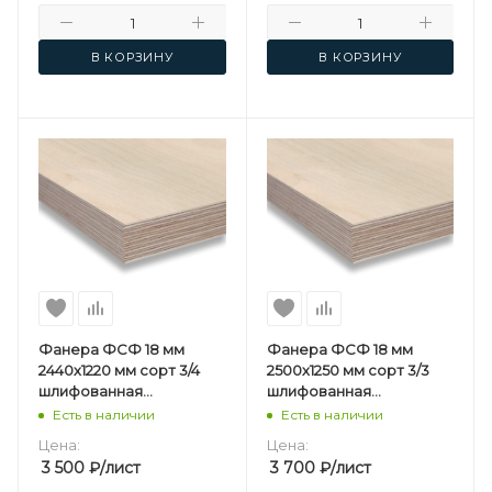
В КОРЗИНУ
В КОРЗИНУ
Фанера ФСФ 18 мм
Фанера ФСФ 18 мм
2440х1220 мм сорт 3/4
2500х1250 мм сорт 3/3
шлифованная
шлифованная
березовая
березовая
Есть в наличии
Есть в наличии
Цена:
Цена:
3 500
₽
/лист
3 700
₽
/лист