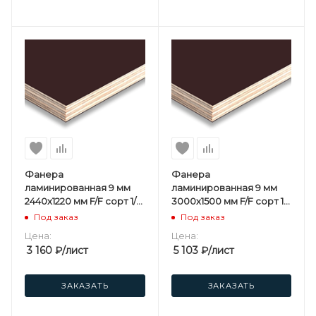
Фанера
Фанера
ламинированная 9 мм
ламинированная 9 мм
2440х1220 мм F/F сорт 1/1
3000х1500 мм F/F сорт 1/1
березовая
березовая
Под заказ
Под заказ
Цена:
Цена:
3 160
₽
/лист
5 103
₽
/лист
ЗАКАЗАТЬ
ЗАКАЗАТЬ