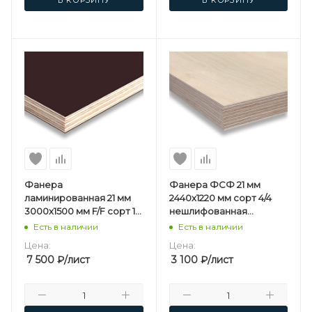
Фанера
Фанера ФСФ 21 мм
ламинированная 21 мм
2440х1220 мм сорт 4/4
3000х1500 мм F/F сорт 1/1
нешлифованная
березовая
березовая
Есть в наличии
Есть в наличии
Цена:
Цена:
7 500
₽
/лист
3 100
₽
/лист