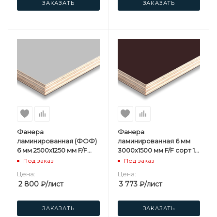
ЗАКАЗАТЬ
ЗАКАЗАТЬ
Фанера
Фанера
ламинированная (ФОФ)
ламинированная 6 мм
6 мм 2500х1250 мм F/F
3000х1500 мм F/F сорт 1/1
сорт 1/1 березовая
березовая
Под заказ
Под заказ
Серая
Цена:
Цена:
2 800
₽
/лист
3 773
₽
/лист
ЗАКАЗАТЬ
ЗАКАЗАТЬ