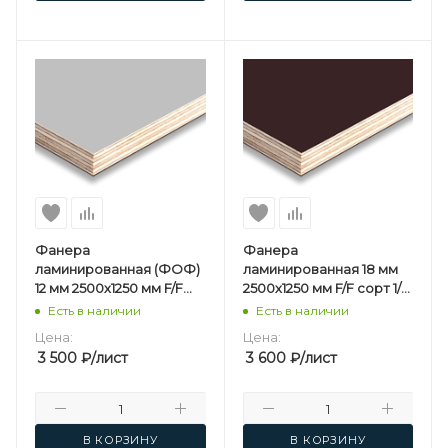
Фанера
Фанера
ламинированная (ФОФ)
ламинированная 18 мм
12 мм 2500х1250 мм F/F
2500х1250 мм F/F сорт 1/1
сорт 1/1 березовая
березовая
Есть в наличии
Есть в наличии
Серая
Цена:
Цена:
3 500
₽
/лист
3 600
₽
/лист
В КОРЗИНУ
В КОРЗИНУ