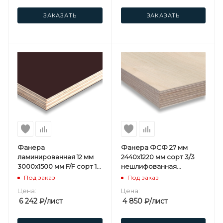
ЗАКАЗАТЬ
ЗАКАЗАТЬ
Фанера
Фанера ФСФ 27 мм
ламинированная 12 мм
2440х1220 мм сорт 3/3
3000х1500 мм F/F сорт 1/1
нешлифованная
березовая
хвойная
Под заказ
Под заказ
Цена:
Цена:
6 242
₽
/лист
4 850
₽
/лист