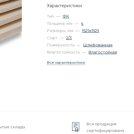
Характеристики
Тип
—
ФК
Толщина, мм
—
4
Размеры, мм
—
1525х1525
Сорт
—
2/3
Поверхность
—
Шлифованная
Влагостойкость
—
Влагостойкая
Все характеристики
Вся продукция
ытые склады
сертифицирована