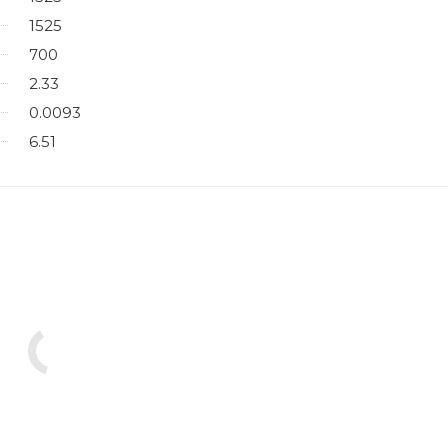
1525
700
2.33
0.0093
6.51