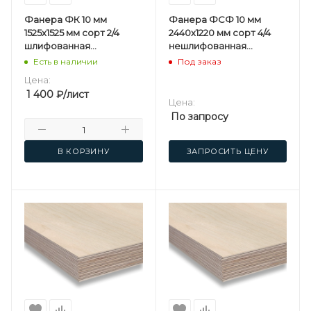
Фанера ФК 10 мм
Фанера ФСФ 10 мм
1525х1525 мм сорт 2/4
2440х1220 мм сорт 4/4
шлифованная
нешлифованная
березовая
березовая
Есть в наличии
Под заказ
Цена:
1 400
₽
/лист
Цена:
По запросу
В КОРЗИНУ
ЗАПРОСИТЬ ЦЕНУ