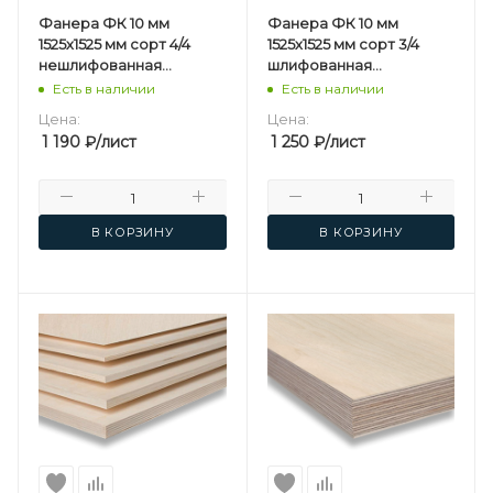
Фанера ФК 10 мм
Фанера ФК 10 мм
1525х1525 мм сорт 4/4
1525х1525 мм сорт 3/4
нешлифованная
шлифованная
березовая
березовая
Есть в наличии
Есть в наличии
Цена:
Цена:
1 190
₽
/лист
1 250
₽
/лист
В КОРЗИНУ
В КОРЗИНУ