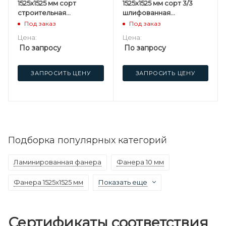
1525х1525 мм сорт
1525х1525 мм сорт 3/3
строительная
шлифованная
нешлифованная
березовая
Под заказ
Под заказ
березовая
Цена:
Цена:
По запросу
По запросу
ЗАПРОСИТЬ ЦЕНУ
ЗАПРОСИТЬ ЦЕНУ
Подборка популярных категорий
Ламинированная фанера
Фанера 10 мм
Фанера 1525х1525 мм
Показать еще
Сертификаты соответствия