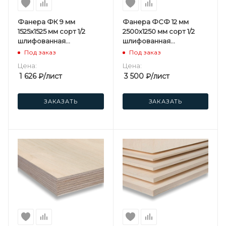
Фанера ФК 9 мм
Фанера ФСФ 12 мм
1525х1525 мм сорт 1/2
2500х1250 мм сорт 1/2
шлифованная
шлифованная
березовая
березовая
Под заказ
Под заказ
Цена:
Цена:
1 626
₽
/лист
3 500
₽
/лист
ЗАКАЗАТЬ
ЗАКАЗАТЬ