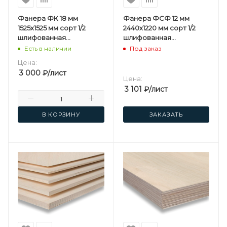
Фанера ФК 18 мм
Фанера ФСФ 12 мм
1525х1525 мм сорт 1/2
2440х1220 мм сорт 1/2
шлифованная
шлифованная
березовая
березовая
Есть в наличии
Под заказ
Цена:
3 000
₽
/лист
Цена:
3 101
₽
/лист
В КОРЗИНУ
ЗАКАЗАТЬ