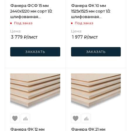
Фанера ФСФ 15 мм
Фанера ФК 10 мм
2440х1220 мм сорт 1/2
1525х1525 мм сорт 1/2
шлифованная
шлифованная
березовая
березовая
Под заказ
Под заказ
Цена:
Цена:
3 779
₽
/лист
1 977
₽
/лист
ЗАКАЗАТЬ
ЗАКАЗАТЬ
Фанера ФК 12 мм
Фанера ФК 21 мм