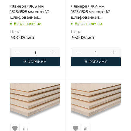
Фанера ФК 3 мм
Фанера ФК 4 мм
1525х1525 мм сорт 1/2
1525х1525 мм сорт 1/2
шлифованная
шлифованная
березовая
березовая
Есть в наличии
Есть в наличии
Цена:
Цена:
900
₽
/лист
950
₽
/лист
В КОРЗИНУ
В КОРЗИНУ