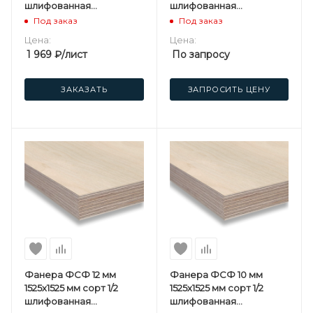
шлифованная
шлифованная
березовая
березовая Sveza TOY
Под заказ
Под заказ
Цена:
Цена:
1 969
₽
/лист
По запросу
ЗАКАЗАТЬ
ЗАПРОСИТЬ ЦЕНУ
Фанера ФСФ 12 мм
Фанера ФСФ 10 мм
1525х1525 мм сорт 1/2
1525х1525 мм сорт 1/2
шлифованная
шлифованная