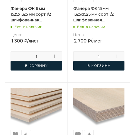
Фанера ФК 6 мм
Фанера ФК 15 мм
1525х1525 мм сорт 1/2
1525х1525 мм сорт 1/2
шлифованная
шлифованная
березовая
березовая
Есть в наличии
Есть в наличии
Цена:
Цена:
1 300
₽
/лист
2 700
₽
/лист
В КОРЗИНУ
В КОРЗИНУ