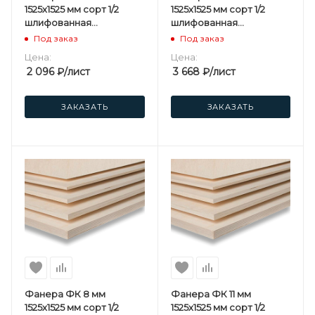
1525х1525 мм сорт 1/2
1525х1525 мм сорт 1/2
шлифованная
шлифованная
березовая
березовая
Под заказ
Под заказ
Цена:
Цена:
2 096
₽
/лист
3 668
₽
/лист
ЗАКАЗАТЬ
ЗАКАЗАТЬ
Фанера ФК 8 мм
Фанера ФК 11 мм
1525х1525 мм сорт 1/2
1525х1525 мм сорт 1/2